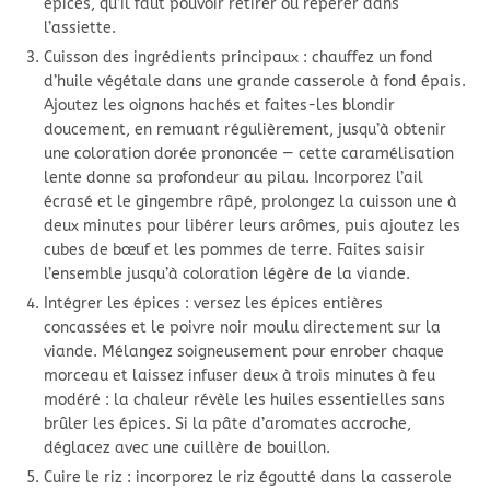
épices, qu’il faut pouvoir retirer ou repérer dans
l’assiette.
Cuisson des ingrédients principaux : chauffez un fond
d’huile végétale dans une grande casserole à fond épais.
Ajoutez les oignons hachés et faites-les blondir
doucement, en remuant régulièrement, jusqu’à obtenir
une coloration dorée prononcée — cette caramélisation
lente donne sa profondeur au pilau. Incorporez l’ail
écrasé et le gingembre râpé, prolongez la cuisson une à
deux minutes pour libérer leurs arômes, puis ajoutez les
cubes de bœuf et les pommes de terre. Faites saisir
l’ensemble jusqu’à coloration légère de la viande.
Intégrer les épices : versez les épices entières
concassées et le poivre noir moulu directement sur la
viande. Mélangez soigneusement pour enrober chaque
morceau et laissez infuser deux à trois minutes à feu
modéré : la chaleur révèle les huiles essentielles sans
brûler les épices. Si la pâte d’aromates accroche,
déglacez avec une cuillère de bouillon.
Cuire le riz : incorporez le riz égoutté dans la casserole