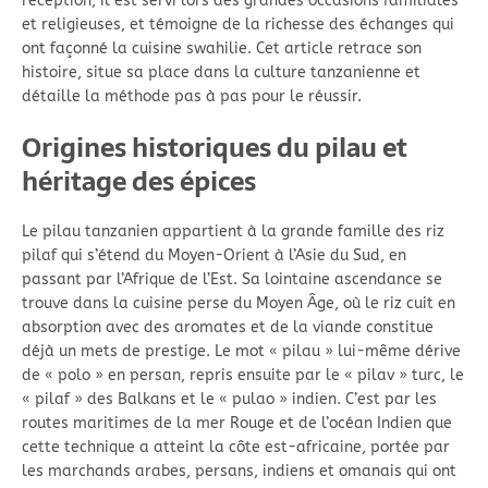
réception, il est servi lors des grandes occasions familiales
et religieuses, et témoigne de la richesse des échanges qui
ont façonné la cuisine swahilie. Cet article retrace son
histoire, situe sa place dans la culture tanzanienne et
détaille la méthode pas à pas pour le réussir.
Origines historiques du pilau et
héritage des épices
Le pilau tanzanien appartient à la grande famille des riz
pilaf qui s’étend du Moyen-Orient à l’Asie du Sud, en
passant par l’Afrique de l’Est. Sa lointaine ascendance se
trouve dans la cuisine perse du Moyen Âge, où le riz cuit en
absorption avec des aromates et de la viande constitue
déjà un mets de prestige. Le mot « pilau » lui-même dérive
de « polo » en persan, repris ensuite par le « pilav » turc, le
« pilaf » des Balkans et le « pulao » indien. C’est par les
routes maritimes de la mer Rouge et de l’océan Indien que
cette technique a atteint la côte est-africaine, portée par
les marchands arabes, persans, indiens et omanais qui ont