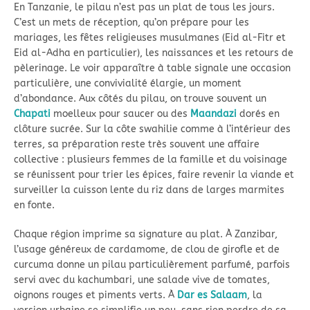
En Tanzanie, le pilau n’est pas un plat de tous les jours.
C’est un mets de réception, qu’on prépare pour les
mariages, les fêtes religieuses musulmanes (Eid al-Fitr et
Eid al-Adha en particulier), les naissances et les retours de
pèlerinage. Le voir apparaître à table signale une occasion
particulière, une convivialité élargie, un moment
d’abondance. Aux côtés du pilau, on trouve souvent un
Chapati
moelleux pour saucer ou des
Maandazi
dorés en
clôture sucrée. Sur la côte swahilie comme à l’intérieur des
terres, sa préparation reste très souvent une affaire
collective : plusieurs femmes de la famille et du voisinage
se réunissent pour trier les épices, faire revenir la viande et
surveiller la cuisson lente du riz dans de larges marmites
en fonte.
Chaque région imprime sa signature au plat. À Zanzibar,
l’usage généreux de cardamome, de clou de girofle et de
curcuma donne un pilau particulièrement parfumé, parfois
servi avec du kachumbari, une salade vive de tomates,
oignons rouges et piments verts. À
Dar es Salaam
, la