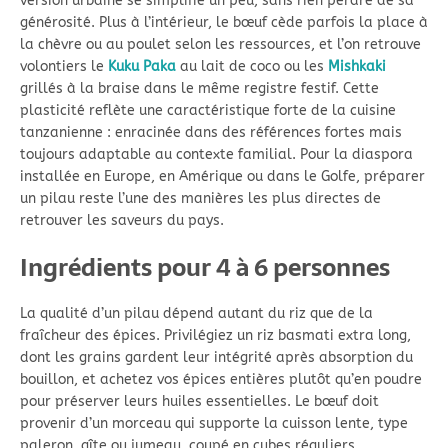
version urbaine se simplifie un peu, sans rien perdre de sa
générosité. Plus à l’intérieur, le bœuf cède parfois la place à
la chèvre ou au poulet selon les ressources, et l’on retrouve
volontiers le
Kuku Paka
au lait de coco ou les
Mishkaki
grillés à la braise dans le même registre festif. Cette
plasticité reflète une caractéristique forte de la cuisine
tanzanienne : enracinée dans des références fortes mais
toujours adaptable au contexte familial. Pour la diaspora
installée en Europe, en Amérique ou dans le Golfe, préparer
un pilau reste l’une des manières les plus directes de
retrouver les saveurs du pays.
Ingrédients pour 4 à 6 personnes
La qualité d’un pilau dépend autant du riz que de la
fraîcheur des épices. Privilégiez un riz basmati extra long,
dont les grains gardent leur intégrité après absorption du
bouillon, et achetez vos épices entières plutôt qu’en poudre
pour préserver leurs huiles essentielles. Le bœuf doit
provenir d’un morceau qui supporte la cuisson lente, type
paleron, gîte ou jumeau, coupé en cubes réguliers.