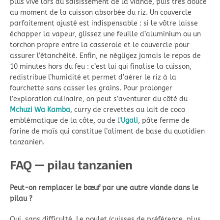
plus vive lors du saisissement de la viande, puis très douce
au moment de la cuisson absorbée du riz. Un couvercle
parfaitement ajusté est indispensable : si le vôtre laisse
échapper la vapeur, glissez une feuille d’aluminium ou un
torchon propre entre la casserole et le couvercle pour
assurer l’étanchéité. Enfin, ne négligez jamais le repos de
10 minutes hors du feu : c’est lui qui finalise la cuisson,
redistribue l’humidité et permet d’aérer le riz à la
fourchette sans casser les grains. Pour prolonger
l’exploration culinaire, on peut s’aventurer du côté du
Mchuzi Wa Kamba
, curry de crevettes au lait de coco
emblématique de la côte, ou de l’
Ugali
, pâte ferme de
farine de maïs qui constitue l’aliment de base du quotidien
tanzanien.
FAQ — pilau tanzanien
Peut-on remplacer le bœuf par une autre viande dans le
pilau ?
Oui, sans difficulté. Le poulet (cuisses de préférence, plus