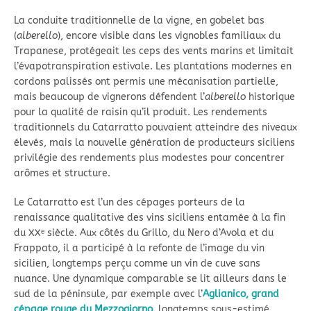
La conduite traditionnelle de la vigne, en gobelet bas
(
alberello
), encore visible dans les vignobles familiaux du
Trapanese, protégeait les ceps des vents marins et limitait
l’évapotranspiration estivale. Les plantations modernes en
cordons palissés ont permis une mécanisation partielle,
mais beaucoup de vignerons défendent l’
alberello
historique
pour la qualité de raisin qu’il produit. Les rendements
traditionnels du Catarratto pouvaient atteindre des niveaux
élevés, mais la nouvelle génération de producteurs siciliens
privilégie des rendements plus modestes pour concentrer
arômes et structure.
Le Catarratto est l’un des cépages porteurs de la
renaissance qualitative des vins siciliens entamée à la fin
du XXᵉ siècle. Aux côtés du Grillo, du Nero d’Avola et du
Frappato, il a participé à la refonte de l’image du vin
sicilien, longtemps perçu comme un vin de cuve sans
nuance. Une dynamique comparable se lit ailleurs dans le
sud de la péninsule, par exemple avec l’
Aglianico, grand
cépage rouge du Mezzogiorno
, longtemps sous-estimé