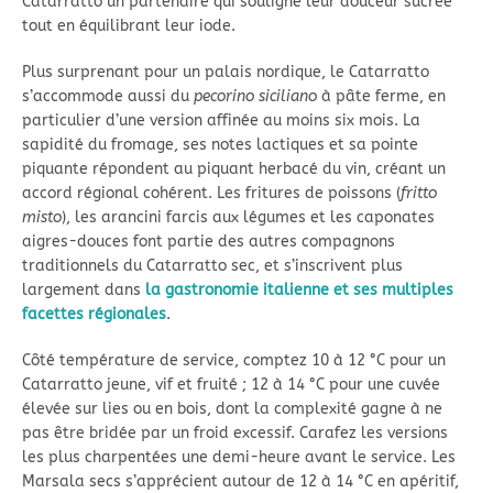
Catarratto un partenaire qui souligne leur douceur sucrée
tout en équilibrant leur iode.
Plus surprenant pour un palais nordique, le Catarratto
s’accommode aussi du
pecorino siciliano
à pâte ferme, en
particulier d’une version affinée au moins six mois. La
sapidité du fromage, ses notes lactiques et sa pointe
piquante répondent au piquant herbacé du vin, créant un
accord régional cohérent. Les fritures de poissons (
fritto
misto
), les arancini farcis aux légumes et les caponates
aigres-douces font partie des autres compagnons
traditionnels du Catarratto sec, et s’inscrivent plus
largement dans
la gastronomie italienne et ses multiples
facettes régionales
.
Côté température de service, comptez 10 à 12 °C pour un
Catarratto jeune, vif et fruité ; 12 à 14 °C pour une cuvée
élevée sur lies ou en bois, dont la complexité gagne à ne
pas être bridée par un froid excessif. Carafez les versions
les plus charpentées une demi-heure avant le service. Les
Marsala secs s’apprécient autour de 12 à 14 °C en apéritif,