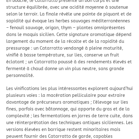
En bouche, le Catarratto présente un bon corps et une
structure équilibrée, avec une acidité moyenne à soutenue
selon le terroir. La finale révèle une pointe de piquant et de
sapidité qui évoque les herbes sauvages méditerranéennes
– fenouil sauvage, origan, thym – plantes omniprésentes
dans le maquis sicilien. Cette signature aromatique dépend
largement du moment de la récolte et de la rapidité du
pressurage : un Catarratto vendangé à pleine maturité,
vinifié à basse température, sur lies, conserve un fruit
éclatant ; un Catarratto poussé à des rendements élevés et
fermenté à chaud donne un vin plus neutre, sans grande
personnalité.
Les vinifications les plus intéressantes explorent aujourd’hui
plusieurs voies : la macération pelliculaire pour extraire
davantage de précurseurs aromatiques ; l’élevage sur lies
fines, parfois avec bâtonnage, qui apporte du gras et de la
complexité ; les fermentations en jarres de terre cuite, dans
une réinterprétation des techniques antiques siciliennes. Les
versions élevées en barrique restent minoritaires mais
peuvent fournir des Catarratto de garde, capables