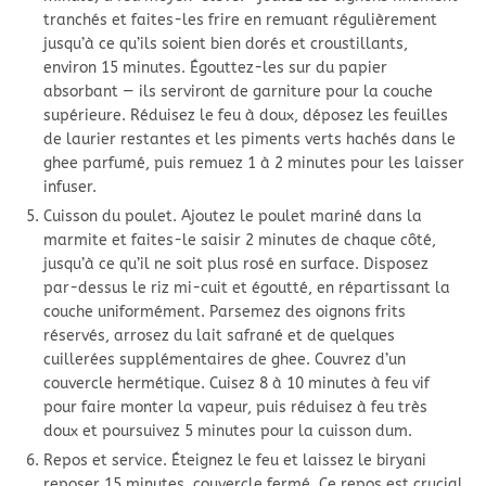
tranchés et faites-les frire en remuant régulièrement
jusqu’à ce qu’ils soient bien dorés et croustillants,
environ 15 minutes. Égouttez-les sur du papier
absorbant — ils serviront de garniture pour la couche
supérieure. Réduisez le feu à doux, déposez les feuilles
de laurier restantes et les piments verts hachés dans le
ghee parfumé, puis remuez 1 à 2 minutes pour les laisser
infuser.
Cuisson du poulet. Ajoutez le poulet mariné dans la
marmite et faites-le saisir 2 minutes de chaque côté,
jusqu’à ce qu’il ne soit plus rosé en surface. Disposez
par-dessus le riz mi-cuit et égoutté, en répartissant la
couche uniformément. Parsemez des oignons frits
réservés, arrosez du lait safrané et de quelques
cuillerées supplémentaires de ghee. Couvrez d’un
couvercle hermétique. Cuisez 8 à 10 minutes à feu vif
pour faire monter la vapeur, puis réduisez à feu très
doux et poursuivez 5 minutes pour la cuisson dum.
Repos et service. Éteignez le feu et laissez le biryani
reposer 15 minutes, couvercle fermé. Ce repos est crucial