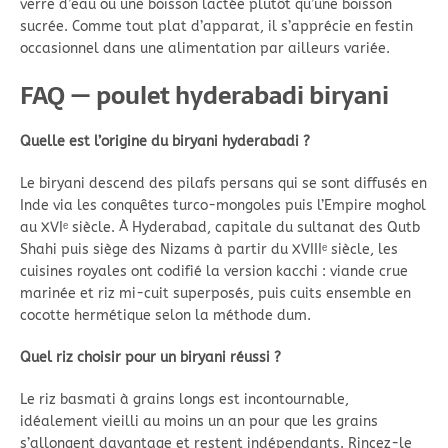
verre d’eau ou une boisson lactée plutôt qu’une boisson
sucrée. Comme tout plat d’apparat, il s’apprécie en festin
occasionnel dans une alimentation par ailleurs variée.
FAQ — poulet hyderabadi biryani
Quelle est l’origine du biryani hyderabadi ?
Le biryani descend des pilafs persans qui se sont diffusés en
Inde via les conquêtes turco-mongoles puis l’Empire moghol
au XVIᵉ siècle. À Hyderabad, capitale du sultanat des Qutb
Shahi puis siège des Nizams à partir du XVIIIᵉ siècle, les
cuisines royales ont codifié la version kacchi : viande crue
marinée et riz mi-cuit superposés, puis cuits ensemble en
cocotte hermétique selon la méthode dum.
Quel riz choisir pour un biryani réussi ?
Le riz basmati à grains longs est incontournable,
idéalement vieilli au moins un an pour que les grains
s’allongent davantage et restent indépendants. Rincez-le