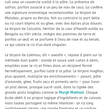
cuit sous un couvercle scellé à la pâte. La présence de
safran, parfois associé à un peu de noix de coco, lui confère
une signature aromatique reconnaissable. Le biryani de
Malabar, propre au Kerala, fait au contraire la part belle
au riz court khyma et au ghee, avec des épices plus douces.
Le biryani de Calcutta, héritier de la cour d’Awadh exilée au
Bengale au XIXᵉ siècle, intègre des pommes de terre et
parfois un œuf, et se parfume à l’eau de rose et au ketaki,
ce qui colore le riz d’un doré singulier.
Le biryani de Lakhnau, dit « awadhi », repose à plein sur la
méthode dum pukht : viande et sauce sont cuites à demi,
empilées avec le riz et finies dans un récipient fermé
hermétiquement, parfois lutté à la pâte. Le biryani moghlai,
plus opulent, multiplie les enrichissements — yaourt, pâte
d’amande, ghee, fruits secs et piments verts — pour livrer
un plat dense, presque sucré-salé, dans la lignée des
grands plats moghols comme le
Murgh Makhani
. Chaque
école obéit à sa propre logique d’ingrédients et de cuisson,
mais toutes partagent la même intention : un riz long
parfaitement aérien, une viande fondante et un parfum