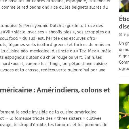
tte base les influences africaine, espagnole, italienne et
 comme le red beans and rice ou les beignets sucrés du
Éti
dis
llandaise (« Pennsylvania Dutch ») garde la trace des
XVIIIᵉ siècle, avec ses « shoofly pies », ses scrapples au
9 j
soul food » du sud-est, héritée des esclaves afro-
Un gr
ts, légumes verts (collard greens) et farines de maïs en
un no
La cuisine néo-mexicaine, distincte du « Tex-Mex », mêle
à gar
s espagnols autour du chile rouge ou vert. Enfin, les
Comm
 nord-ouest, comme les Tlingit, perpétuent une cuisine
agroa
auvages et la chasse, redécouverte aujourd’hui par une
américaine : Amérindiens, colons et
orment le socle invisible de la cuisine américaine
cot — la fameuse triade des « three sisters » cultivée
auvage, le sirop d’érable, les tomates et les pommes de