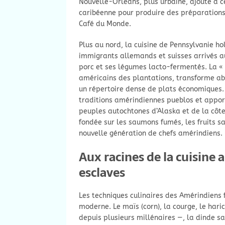
Nouvelle-Orléans, plus urbaine, ajoute à ce
caribéenne pour produire des préparations
Café du Monde.
Plus au nord, la cuisine de Pennsylvanie ho
immigrants allemands et suisses arrivés au 
porc et ses légumes lacto-fermentés. La « 
américains des plantations, transforme aba
un répertoire dense de plats économiques. 
traditions amérindiennes pueblos et apport
peuples autochtones d’Alaska et de la côte
fondée sur les saumons fumés, les fruits s
nouvelle génération de chefs amérindiens.
Aux racines de la cuisine 
esclaves
Les techniques culinaires des Amérindiens f
moderne. Le maïs (corn), la courge, le hari
depuis plusieurs millénaires —, la dinde s