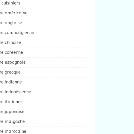
 cuisiniers
ine américaine
ne anglaise
ine cambodgienne
ne chinoise
ne coréenne
ine espagnole
ne grecque
ne indienne
ne indonésienne
ne italienne
ne japonaise
ine malgache
ine marocaine