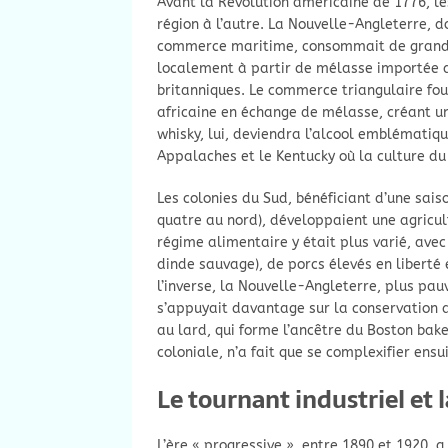
Avant la Révolution américaine de 1776, le
région à l’autre. La Nouvelle-Angleterre, 
commerce maritime, consommait de grandes 
localement à partir de mélasse importée d
britanniques. Le commerce triangulaire fou
africaine en échange de mélasse, créant un
whisky, lui, deviendra l’alcool emblématiq
Appalaches et le Kentucky où la culture du 
Les colonies du Sud, bénéficiant d’une sais
quatre au nord), développaient une agricultu
régime alimentaire y était plus varié, avec
dinde sauvage), de porcs élevés en liberté 
l’inverse, la Nouvelle-Angleterre, plus pauv
s’appuyait davantage sur la conservation au
au lard, qui forme l’ancêtre du Boston bake
coloniale, n’a fait que se complexifier ensui
Le tournant industriel et l
L’ère « progressive », entre 1890 et 1920,