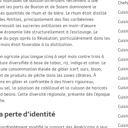
s habitudes de boisson différaient nettement d’une
Chefs
dont les ports de Boston et de Salem dominaient le
Cuis
quantités de rhum et de bière. Le rhum était distillé
es Antilles, principalement des îles caribéennes
Cuisi
rnissait les sucreries antillaises en main-d’œuvre
Cuis
e économie liée structurellement à l’esclavage. Le
ue du pays après la Révolution, particulièrement dans les
Cuisi
maïs était favorable à la distillation.
Cuisi
on agricole plus longue (cinq à sept mois contre trois à
Cuis
re diversifiée à base de tabac, riz, indigo et coton. Le
Cuisi
 une consommation élevée de gibier (cerf, ours, bison,
et de produits de pêche dans les zones côtières. À
Cuisi
re en gibier et confrontée à des hivers rigoureux,
Cuisi
 sel, la salaison de cabillaud et la cuisson de haricots
d beans. Cette diversité régionale, présente dès l’époque
Cuisi
te.
Cuisi
a perte d’identité
Cuis
Cuis
 a profondément modifié le rapport des Américains à leur