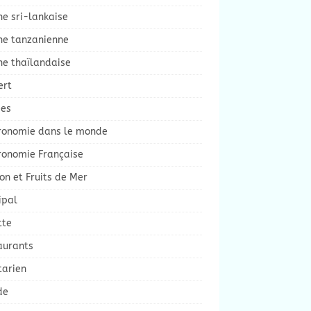
ne sri-lankaise
ine tanzanienne
ne thaïlandaise
ert
ées
ronomie dans le monde
ronomie Française
on et Fruits de Mer
ipal
tte
aurants
tarien
de