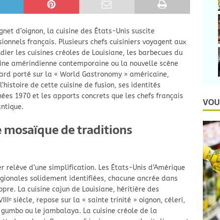
et d’oignon, la cuisine des États-Unis suscite
ionnels français. Plusieurs chefs cuisiniers voyagent aux
ier les cuisines créoles de Louisiane, les barbecues du
isine amérindienne contemporaine ou la nouvelle scène
egard porté sur la « World Gastronomy » américaine,
’histoire de cette cuisine de fusion, ses identités
nées 1970 et les apports concrets que les chefs français
VOU
ntique.
e mosaïque de traditions
er relève d’une simplification. Les États-Unis d’Amérique
régionales solidement identifiées, chacune ancrée dans
pre. La cuisine cajun de Louisiane, héritière des
ᵉ siècle, repose sur la « sainte trinité » oignon, céleri,
 gumbo ou le jambalaya. La cuisine créole de la