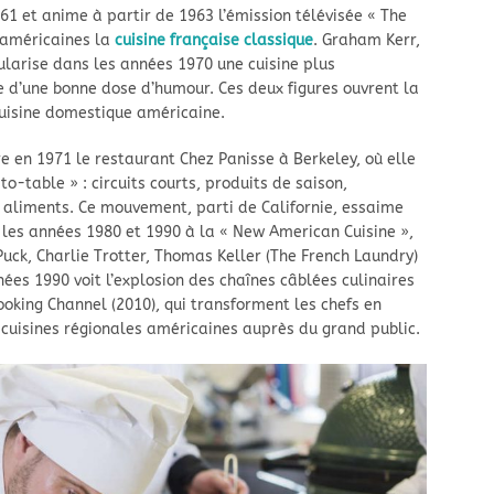
61 et anime à partir de 1963 l’émission télévisée « The
 américaines la
cuisine française classique
. Graham Kerr,
arise dans les années 1970 une cuisine plus
 d’une bonne dose d’humour. Ces deux figures ouvrent la
cuisine domestique américaine.
re en 1971 le restaurant Chez Panisse à Berkeley, où elle
-table » : circuits courts, produits de saison,
s aliments. Ce mouvement, parti de Californie, essaime
 les années 1980 et 1990 à la « New American Cuisine »,
ck, Charlie Trotter, Thomas Keller (The French Laundry)
ées 1990 voit l’explosion des chaînes câblées culinaires
king Channel (2010), qui transforment les chefs en
 cuisines régionales américaines auprès du grand public.