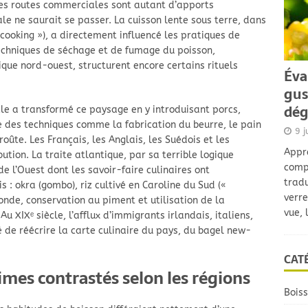
les routes commerciales sont autant d’apports
e ne saurait se passer. La cuisson lente sous terre, dans
 cooking »), a directement influencé les pratiques de
echniques de séchage et de fumage du poisson,
ique nord-ouest, structurent encore certains rituels
Éva
gus
dég
cle a transformé ce paysage en y introduisant porcs,
ue des techniques comme la fabrication du beurre, le pain
9 j
oûte. Les Français, les Anglais, les Suédois et les
Appre
tion. La traite atlantique, par sa terrible logique
comp
e l’Ouest dont les savoir-faire culinaires ont
tradu
: okra (gombo), riz cultivé en Caroline du Sud («
verre
fonde, conservation au piment et utilisation de la
vue, 
u XIXᵉ siècle, l’afflux d’immigrants irlandais, italiens,
ué de réécrire la carte culinaire du pays, du bagel new-
CAT
imes contrastés selon les régions
Bois