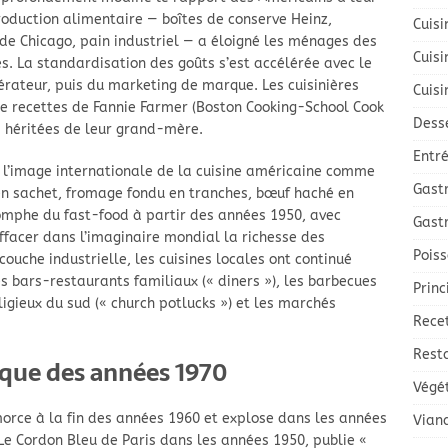
production alimentaire — boîtes de conserve Heinz,
Cuisi
de Chicago, pain industriel — a éloigné les ménages des
Cuis
es. La standardisation des goûts s’est accélérée avec le
rateur, puis du marketing de marque. Les cuisinières
Cuisi
de recettes de Fannie Farmer (Boston Cooking-School Cook
Dess
s héritées de leur grand-mère.
Entr
er l’image internationale de la cuisine américaine comme
Gast
en sachet, fromage fondu en tranches, bœuf haché en
iomphe du fast-food à partir des années 1950, avec
Gast
acer dans l’imaginaire mondial la richesse des
Poiss
couche industrielle, les cuisines locales ont continué
s bars-restaurants familiaux (« diners »), les barbecues
Princ
igieux du sud (« church potlucks ») et les marchés
Rece
Rest
que des années 1970
Végé
orce à la fin des années 1960 et explose dans les années
Vian
e Le Cordon Bleu de Paris dans les années 1950, publie «