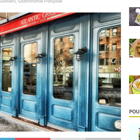
uisiniers
,
Gastronomie Française
POU