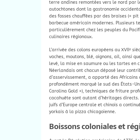
terre andines remontées vers le nord par 
autochtones dont la gastronomie occidental
des fosses chauffées par des braises (« pit
barbecue américain modernes. Plusieurs t
particulièrement chez les peuples du Pacif
culinaires régionaux.
L’arrivée des colons européens au XVIIᵉ siè
vaches, moutons, blé, oignons, ail, ainsi q
levé, la mise en saumure ou les tartes en cr
Néerlandais ont chacun déposé leur contribu
d’asservissement, a apporté des Africains d
profondément marqué le sud des États-Unis 
Carolina Gold »), techniques de friture pro
cacahuète sont autant d’héritages directs. A
juifs d’Europe centrale et chinois a contin
yorkais à la pizza chicagoïenne.
Boissons coloniales et rég